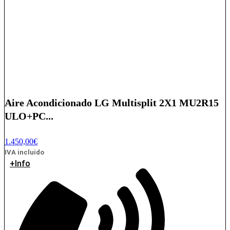
Aire Acondicionado LG Multisplit 2X1 MU2R15
ULO+PC...
1.450,00
€
IVA incluido
+Info