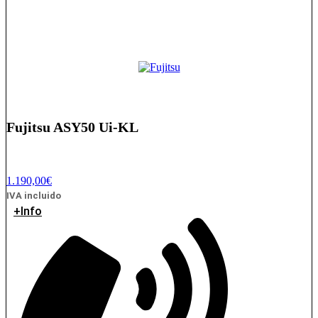
Fujitsu ASY50 Ui-KL
1.190,00
€
IVA incluido
+Info