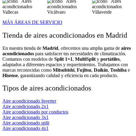
Aires
Aires
Aires
acondicionados
acondicionados
acondicionados
Vallecas
Vicálvaro
Villaverde
MÁS ÁREAS DE SERVICIO
Tienda de aires acondicionados en Madrid
En nuestra tienda de
Madrid
, ofrecemos una amplia gama de
aires
acondicionados
para satisfacer tus necesidades de climatización.
Contamos con modelos de
Split 1×1
,
MultiSplit
y
portátiles
,
adaptados a diferentes espacios y requerimientos. Trabajamos con
marcas reconocidas como
Mitsubishi
,
Fujitsu
,
Daikin
,
Toshiba
e
Hisense
, garantizando calidad y eficiencia en cada producto.
Tipos de aires acondicionados
Aire acondicionado Inverter
Aire acondicionado 2x1
Aire acondicionado por conductos
Aire acondicionado 3x1
Aire acondicionado split
Aire acondicionado 4x1