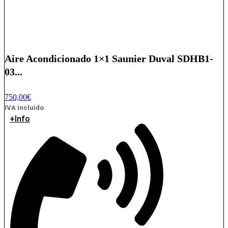
Aire Acondicionado 1×1 Saunier Duval SDHB1-
03...
750,00
€
IVA incluido
+Info