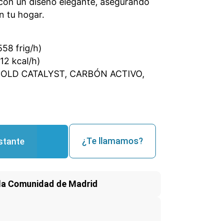
con un diseño elegante, asegurando
n tu hogar.
58 frig/h)
12 kcal/h)
COLD CATALYST, CARBÓN ACTIVO,
¿Te llamamos?
stante
la Comunidad de Madrid