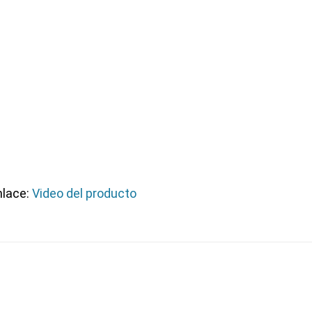
nlace:
Video del producto
 presupuesto
sin com
ico comercial está listo para asesorarte y darte el mejo