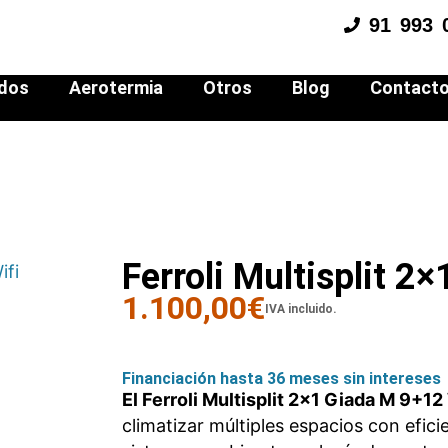
91 993 
ados
Aerotermia
Otros
Blog
Contact
Ferroli Multisplit 2
1.100,00
€
IVA incluido.
Financiación hasta 36 meses sin intereses
El Ferroli Multisplit 2×1 Giada M 9+12
climatizar múltiples espacios con efic