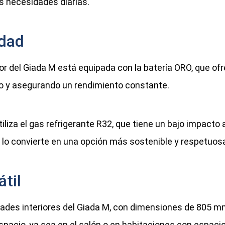
s necesidades diarias.
idad
or del Giada M está equipada con la batería ORO, que ofr
ipo y asegurando un rendimiento constante.
iliza el gas refrigerante R32, que tiene un bajo impacto
lo convierte en una opción más sostenible y respetuos
til
ades interiores del Giada M, con dimensiones de 805 
pacio, ya sea en el salón o en habitaciones con espacio