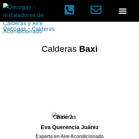
Calderas de gas
Aires acondic
Decogas
-
Calderas
Calderas
Baxi
Eva Querencia Juárez
Experta en Aire Acondicionado