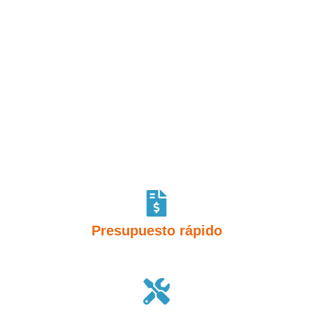
DECOGAS
En Decogas, nos enorgullece ofrecer un servicio integral y
de calidad en la instalación de aires acondicionados.
Nuestro compromiso con la
satisfacción del cliente
y
nuestra
experiencia de más de 15 años
nos avalan como
líderes en el sector.
Presupuesto rápido