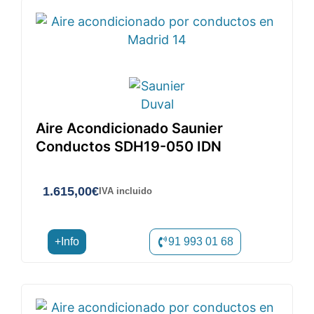
Aire Acondicionado Saunier
Conductos SDH19-050 IDN
1.615,00
€
IVA incluido
+Info
91 993 01 68