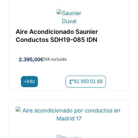
Aire Acondicionado Saunier
Conductos SDH19-085 IDN
2.395,00
€
IVA incluido
+Info
91 993 01 68