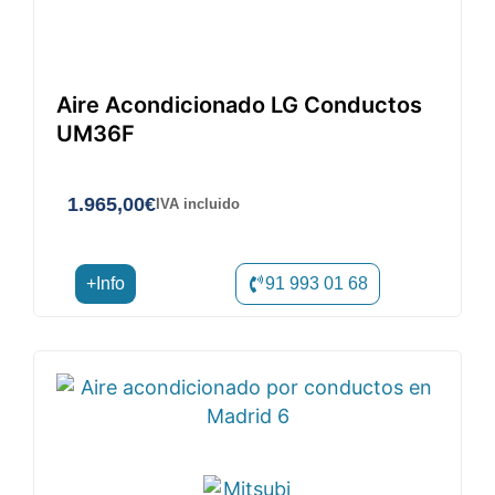
Aire Acondicionado LG Conductos
UM36F
1.965,00
€
IVA incluido
+Info
91 993 01 68