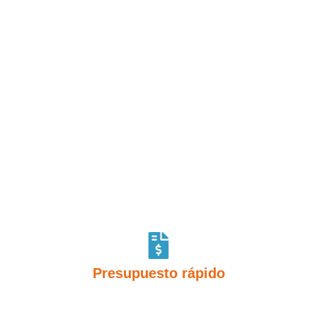
DECOGAS
En Decogas, nos enorgullece ofrecer un servicio
integral y de calidad en la instalación de aires
acondicionados. Nuestro compromiso con la
satisfacción del cliente
y nuestra
experiencia de
más de 15 años
nos avalan como líderes en el
sector.
Presupuesto rápido