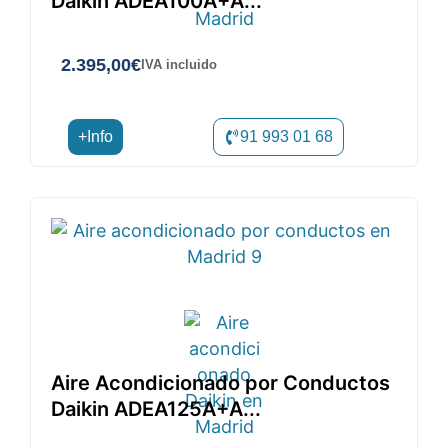
Daikin ADEA100A+A...
2.395,00
€
IVA incluido
+Info
91 993 01 68
Aire Acondicionado por Conductos
Daikin ADEA125A+A...