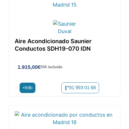
Aire Acondicionado Saunier
Conductos SDH19-070 IDN
1.915,00
€
IVA incluido
+Info
91 993 01 68