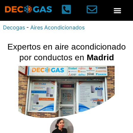
Calderas de gas
Aires acondic
Decogas
-
Aires Acondicionados
Expertos en aire acondicionado
por conductos en
Madrid