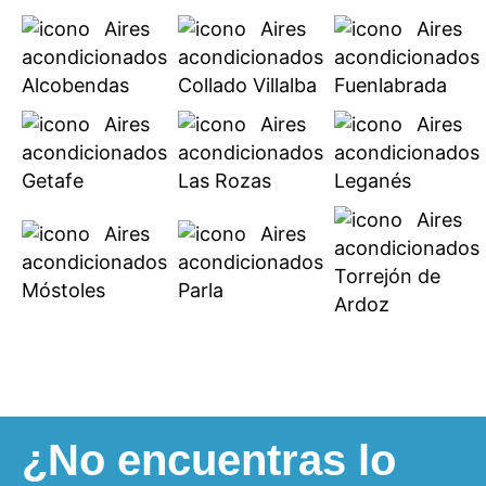
Aires
Aires
Aires
acondicionados
acondicionados
acondicionados
Alcobendas
Collado Villalba
Fuenlabrada
Aires
Aires
Aires
acondicionados
acondicionados
acondicionados
Getafe
Las Rozas
Leganés
Aires
Aires
Aires
acondicionados
acondicionados
acondicionados
Torrejón de
Móstoles
Parla
Ardoz
¿No encuentras lo