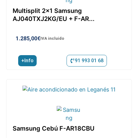
Multisplit 2×1 Samsung
AJ040TXJ2KG/EU + F-AR...
1.285,00
€
IVA incluido
+Info
91 993 01 68
Samsung Cebú F-AR18CBU