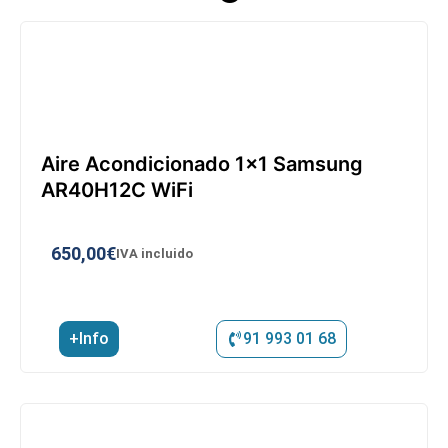
Aire Acondicionado 1×1 Samsung
AR40H12C WiFi
650,00
€
IVA incluido
+Info
91 993 01 68