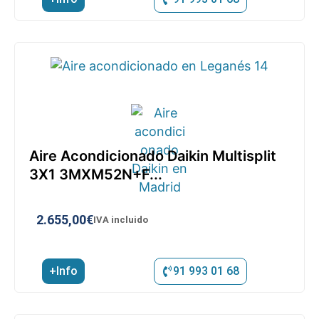
Aire Acondicionado Daikin Multisplit
3X1 3MXM52N+F...
2.655,00
€
IVA incluido
+Info
91 993 01 68