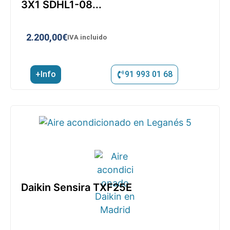
3X1 SDHL1-08...
2.200,00
€
IVA incluido
+Info
91 993 01 68
Daikin Sensira TXF25E