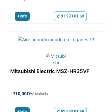
+Info
91 993 01 68
Mitsubishi Electric MSZ-HR35VF
710,00
€
IVA incluido
+Info
91 993 01 68