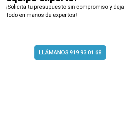
¡Solicita tu presupuesto sin compromiso y deja
todo en manos de expertos!
LLÁMANOS 919 93 01 68
Por qué elegir
DECOGAS
En Decogas, nos enorgullece ofrecer un servicio
integral y de calidad en la instalación de aires