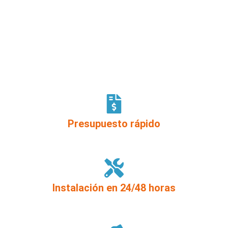
acondicionados. Nuestro compromiso con la
satisfacción del cliente
y nuestra
experiencia de
más de 15 años
nos avalan como líderes en el
sector.
Presupuesto rápido
Instalación en 24/48 horas