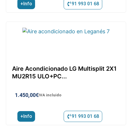
+Info
91 993 01 68
Aire Acondicionado LG Multisplit 2X1
MU2R15 ULO+PC...
1.450,00
€
IVA incluido
+Info
91 993 01 68