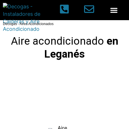
Aires acondi
Decogas
-
Aires Acondicionados
Aire acondicionado
en
Leganés