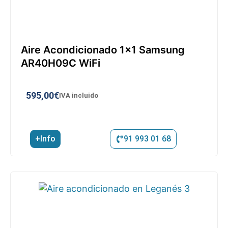
Aire Acondicionado 1×1 Samsung
AR40H09C WiFi
595,00
€
IVA incluido
+Info
91 993 01 68