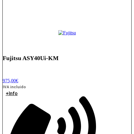
Fujitsu ASY40Ui-KM
975,00
€
IVA incluido
+Info