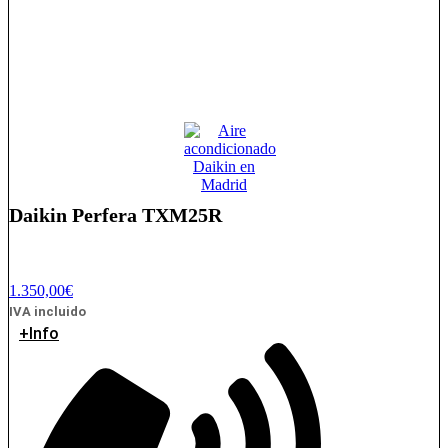
Daikin Perfera TXM25R
1.350,00
€
IVA incluido
+Info