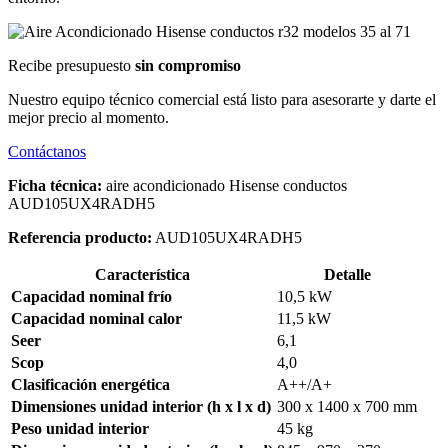
Recibe presupuesto
sin compromiso
Nuestro equipo técnico comercial está listo para asesorarte y darte el
mejor precio al momento.
Contáctanos
Ficha técnica:
aire acondicionado Hisense conductos
AUD105UX4RADH5
Referencia producto:
AUD105UX4RADH5
Característica
Detalle
Capacidad nominal frío
10,5 kW
Capacidad nominal calor
11,5 kW
Seer
6,1
Scop
4,0
Clasificación energética
A++/A+
Dimensiones unidad interior (h x l x d)
300 x 1400 x 700 mm
Peso unidad interior
45 kg