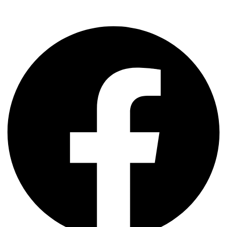
C. de los Almendros, 8, Local 6 A, 28821 Coslada, Madrid