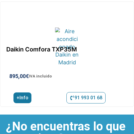
Daikin Comfora TXP35M
895,00
€
IVA incluido
+Info
91 993 01 68
¿No encuentras lo que