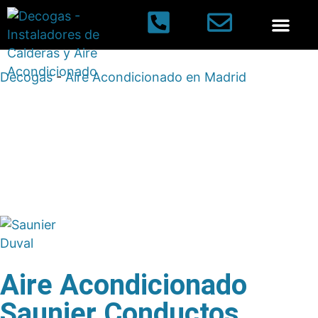
Aires acondi
Decogas
-
Aire Acondicionado en Madrid
Aire Acondicionado
Saunier Conductos