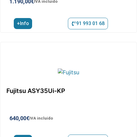
1.190,00
€
IVA incluido
+Info
91 993 01 68
Fujitsu ASY35Ui-KP
640,00
€
IVA incluido