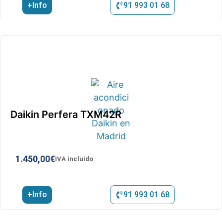
+Info
91 993 01 68
Daikin Perfera TXM42R
1.450,00
€
IVA incluido
+Info
91 993 01 68