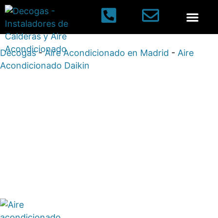
Aires acondi
Decogas
-
Aire Acondicionado en Madrid
-
Aire
Acondicionado Daikin