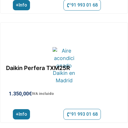
+Info
91 993 01 68
Daikin Perfera TXM25R
1.350,00
€
IVA incluido
+Info
91 993 01 68