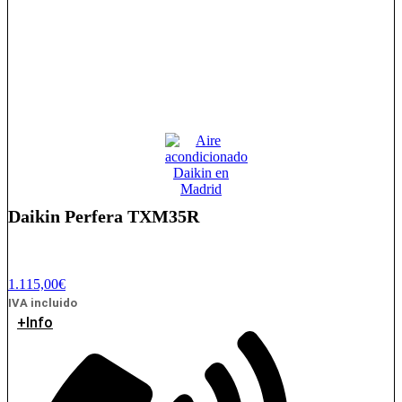
Daikin Perfera TXM35R
1.115,00
€
IVA incluido
+Info