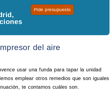
Pide presupuesto
rid,
aciones
ompresor del aire
nvence usar una funda para tapar la unidad
odemos emplear otros remedios que son iguales
tinuación, te contamos cuáles son.