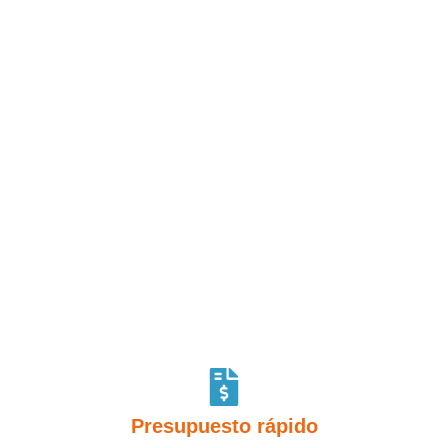
Por qué elegir
DECOGAS
En Decogas, nos enorgullece ofrecer un servicio integral y
de calidad en la instalación de aires acondicionados.
Nuestro compromiso con la
satisfacción del cliente
y
nuestra
experiencia de más de 15 años
nos avalan como
líderes en el sector.
Presupuesto rápido