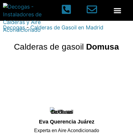
Calderas de gas
Aires acondic
Decogas
-
Calderas de Gasoil en Madrid
Calderas de gasoil
Domusa
Eva Querencia Juárez
Experta en Aire Acondicionado