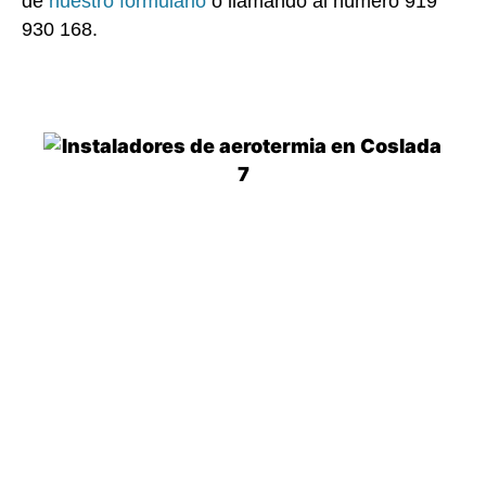
de
nuestro formulario
o llamando al número 919
930 168.