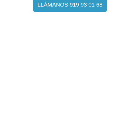
LLÁMANOS 919 93 01 68
Por qué elegir
DECOGAS
En Decogas, nos enorgullece ofrecer un servicio integral y
de calidad en la instalación de aerotermia. Nuestro
compromiso con la
satisfacción del cliente
y nuestra
experiencia de más de 15 años
nos avalan como líderes
en el sector.