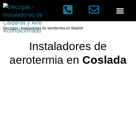
Calderas de gas
Aires acondic
Decogas
-
Instaladores de aerotermia en Madrid
Instaladores de
aerotermia en
Coslada