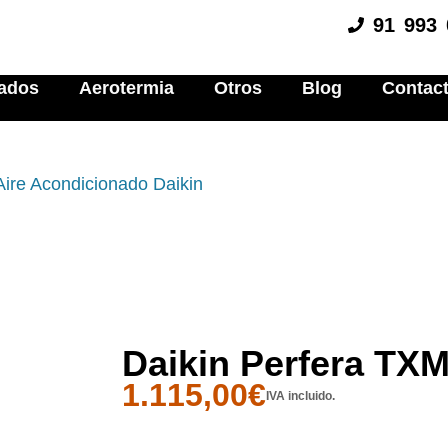
91 993 
nados
Aerotermia
Otros
Blog
Contac
Aire Acondicionado Daikin
Daikin Perfera TX
1.115,00
€
IVA incluido.