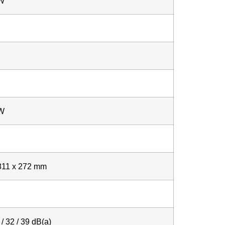
kW
kW
811 x 272 mm
 / 32 / 39 dB(a)