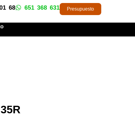
01 68
651 368 631
Presupuesto
to
M35R