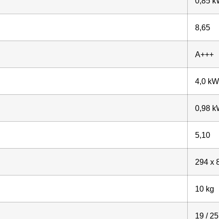
0,85 
8,65
A+++
4,0 kW
0,98 
5,10
294 x 
10 kg
19 / 25