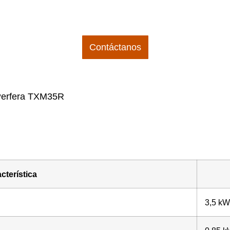
ico comercial está listo para asesorarte y darte el mejo
Contáctanos
 Perfera TXM35R
cterística
3,5 kW