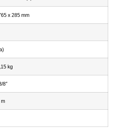
765 x 285 mm
a)
,15 kg
3/8″
0 m