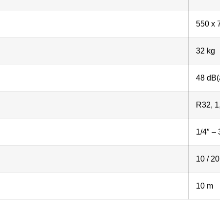
550 x 
32 kg
48 dB(
R32, 1
1/4″ – 
10 / 2
10 m