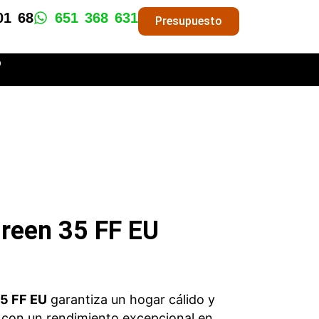
01 68
651 368 631
Presupuesto
o
reen 35 FF EU
35 FF EU
garantiza un hogar cálido y
, con un rendimiento excepcional en