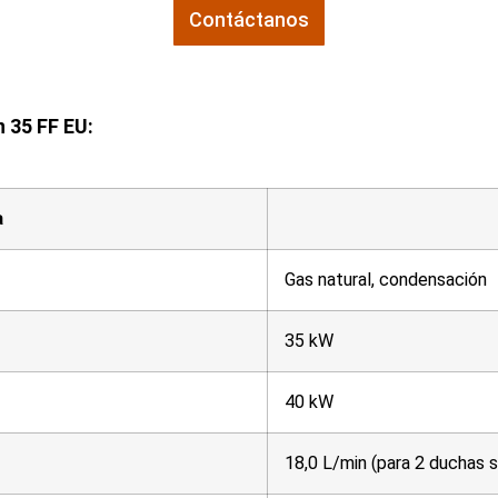
Contáctanos
 35 FF EU:
a
Gas natural, condensación
35 kW
40 kW
18,0 L/min (para 2 duchas 