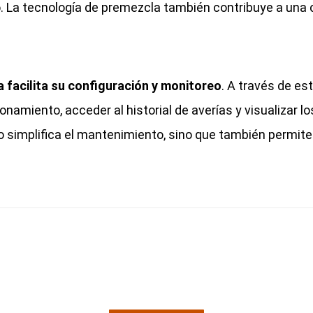
po. La tecnología de premezcla también contribuye a una
a facilita su configuración y monitoreo
. A través de est
namiento, acceder al historial de averías y visualizar 
lo simplifica el mantenimiento, sino que también permit
 presupuesto
sin com
ico comercial está listo para asesorarte y darte el mejo