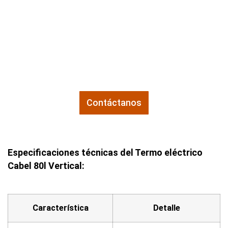
Recibe presupuesto
sin
compromiso
Nuestro equipo técnico comercial está listo para
asesorarte y darte el mejor precio al momento.
Contáctanos
Especificaciones técnicas del Termo eléctrico
Cabel 80l Vertical:
Característica
Detalle