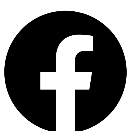
C. de los Almendros, 8, Local 6 A, 28821 Coslada, Madrid