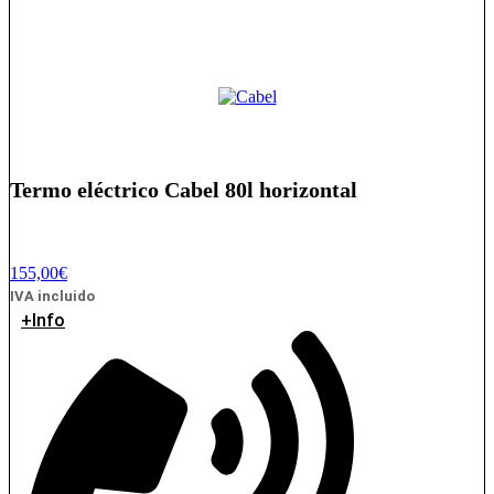
Termo eléctrico Cabel 80l horizontal
155,00
€
IVA incluido
+Info